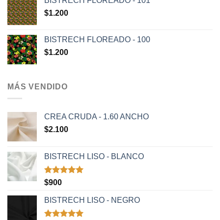
BISTRECH FLOREADO - 101
$
1.200
BISTRECH FLOREADO - 100
$
1.200
MÁS VENDIDO
CREA CRUDA - 1.60 ANCHO
$
2.100
BISTRECH LISO - BLANCO
Valorado
$
900
con
5.00
de 5
BISTRECH LISO - NEGRO