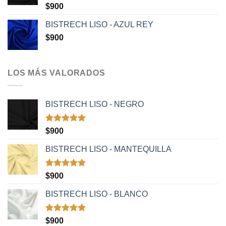
Valorado
$
900
con
5.00
de 5
BISTRECH LISO - AZUL REY
$
900
LOS MÁS VALORADOS
BISTRECH LISO - NEGRO
Valorado
$
900
con
5.00
de 5
BISTRECH LISO - MANTEQUILLA
Valorado
$
900
con
5.00
de 5
BISTRECH LISO - BLANCO
Valorado
$
900