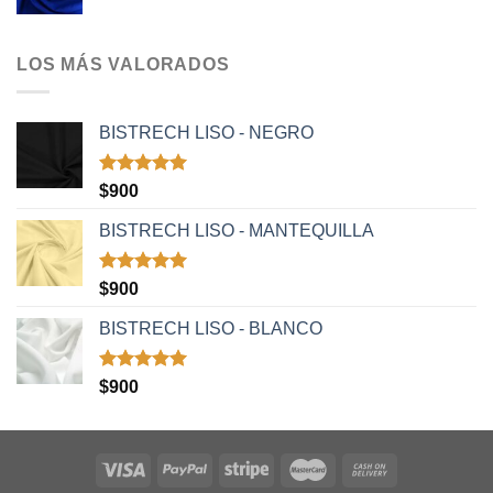
LOS MÁS VALORADOS
BISTRECH LISO - NEGRO
Valorado
$
900
con
5.00
de 5
BISTRECH LISO - MANTEQUILLA
Valorado
$
900
con
5.00
de 5
BISTRECH LISO - BLANCO
Valorado
$
900
con
5.00
de 5