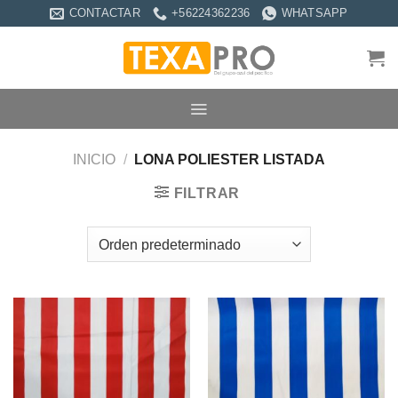
Saltar
CONTACTAR
+56224362236
WHATSAPP
al
contenido
INICIO
/
LONA POLIESTER LISTADA
FILTRAR