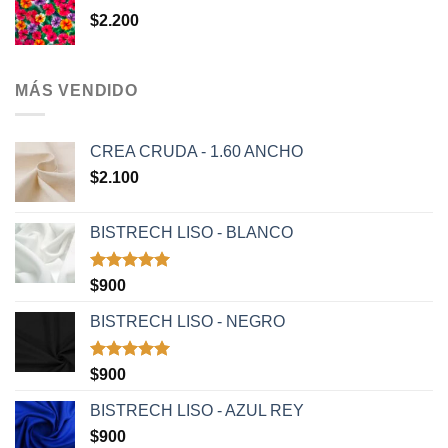
$
2.200
MÁS VENDIDO
CREA CRUDA - 1.60 ANCHO
$
2.100
BISTRECH LISO - BLANCO
Valorado
$
900
con
5.00
de 5
BISTRECH LISO - NEGRO
Valorado
$
900
con
5.00
de 5
BISTRECH LISO - AZUL REY
$
900