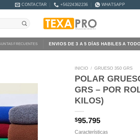
CONTACTAR
+56224362236
WHATSAPP
ENVIOS DE 3 A 5 DÍAS HABILES A TOD
GUNTAS FRECUENTES
INICIO
/
GRUESO 350 GRS
POLAR GRUESO
GRS – POR ROL
KILOS)
95.795
$
Características