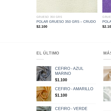
+
+
GRUESO 350 GRS
GRUE
50 GRS – GRIS
POLAR GRUESO 350 GRS – CRUDO
POLA
$
2.100
$
2.1
EL ÚLTIMO
MÁ
CEFIRO - AZUL
MARINO
$
1.100
CEFIRO - AMARILLO
$
1.100
CEFIRO - VERDE