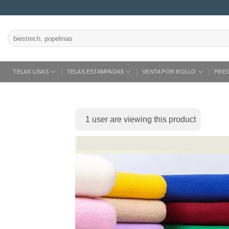
Saltar
al
contenido
Buscar
por:
TELAS LISAS
TELAS ESTAMPADAS
VENTA POR ROLLO
PRE
1
user are viewing this product