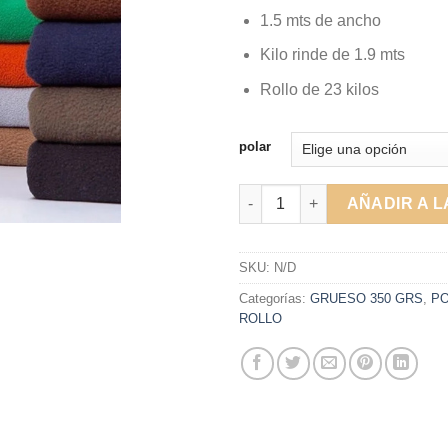
1.5 mts de ancho
Kilo rinde de 1.9 mts
Rollo de 23 kilos
polar
POLAR GRUESO - 350 GRS - P
AÑADIR A L
SKU:
N/D
Categorías:
GRUESO 350 GRS
,
PO
ROLLO