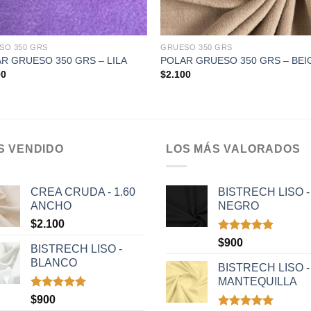
+
SO 350 GRS
GRUESO 350 GRS
R GRUESO 350 GRS – LILA
POLAR GRUESO 350 GRS – BEI
00
$
2.100
S VENDIDO
LOS MÁS VALORADOS
CREA CRUDA - 1.60
BISTRECH LISO -
ANCHO
NEGRO
$
2.100
Valorado
$
900
BISTRECH LISO -
con
5.00
BLANCO
de 5
BISTRECH LISO -
MANTEQUILLA
Valorado
$
900
con
5.00