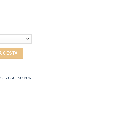
OR ROLLO (23 KILOS) cantidad
A CESTA
LAR GRUESO POR