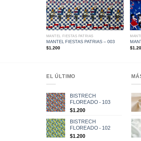
+
+
TRIAS
MANTEL FIESTAS PATRIAS
MANTE
PATRIAS – 002
MANTEL FIESTAS PATRIAS – 003
MANT
$
1.200
$
1.2
EL ÚLTIMO
MÁ
BISTRECH
FLOREADO - 103
$
1.200
BISTRECH
FLOREADO - 102
$
1.200