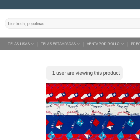
Saltar
al
contenido
Buscar
por:
TELAS LISAS
TELAS ESTAMPADAS
VENTA POR ROLLO
PRE
1
user are viewing this product