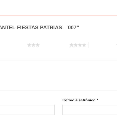
“MANTEL FIESTAS PATRIAS – 007”
3 de 5 estrellas
4 de 5 estrellas
5 de 5 estrellas
Correo electrónico
*