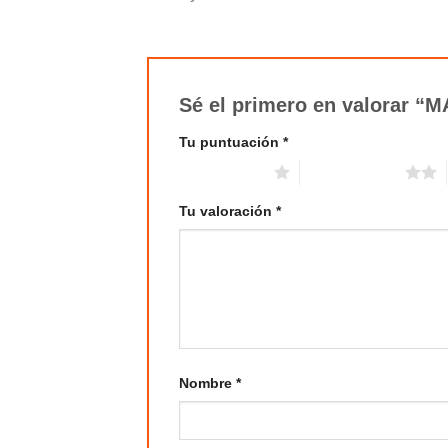
Sé el primero en valorar 
Tu puntuación
*
1 de 5 estrellas
2 de 5 estrellas
Tu valoración
*
Nombre
*