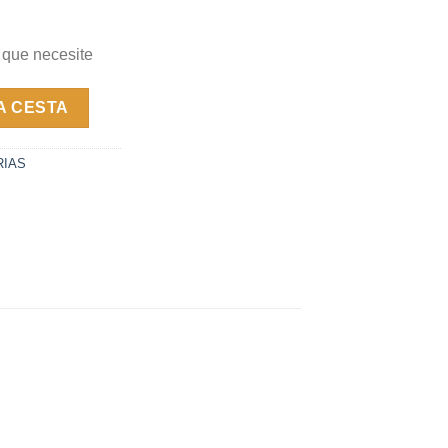
 que necesite
7 cantidad
A CESTA
RIAS