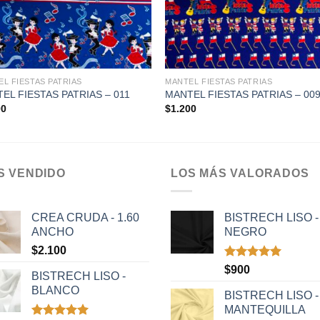
+
L FIESTAS PATRIAS
MANTEL FIESTAS PATRIAS
EL FIESTAS PATRIAS – 011
MANTEL FIESTAS PATRIAS – 00
00
$
1.200
S VENDIDO
LOS MÁS VALORADOS
CREA CRUDA - 1.60
BISTRECH LISO -
ANCHO
NEGRO
$
2.100
Valorado
$
900
BISTRECH LISO -
con
5.00
BLANCO
de 5
BISTRECH LISO -
MANTEQUILLA