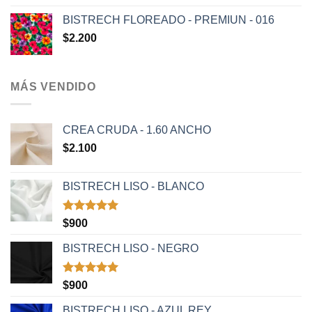
BISTRECH FLOREADO - PREMIUN - 016
$
2.200
MÁS VENDIDO
CREA CRUDA - 1.60 ANCHO
$
2.100
BISTRECH LISO - BLANCO
Valorado
$
900
con
5.00
de 5
BISTRECH LISO - NEGRO
Valorado
$
900
con
5.00
de 5
BISTRECH LISO - AZUL REY