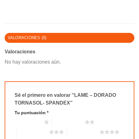
VALORACIONES (0)
Valoraciones
No hay valoraciones aún.
Sé el primero en valorar “LAME – DORADO
TORNASOL- SPANDEX”
Tu puntuación
*
1 de 5 estrellas
2 de 5 estrellas
3 de 5 estrellas
4 de 5 estrellas