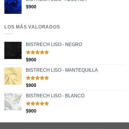
$
900
LOS MÁS VALORADOS
BISTRECH LISO - NEGRO
Valorado
$
900
con
5.00
de 5
BISTRECH LISO - MANTEQUILLA
Valorado
$
900
con
5.00
de 5
BISTRECH LISO - BLANCO
Valorado
$
900
con
5.00
de 5