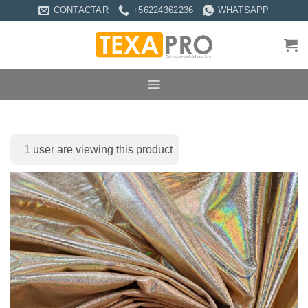
Saltar
CONTACTAR
+56224362236
WHATSAPP
al
contenido
1
user are viewing this product